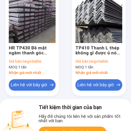
HR TP430 Bề mặt
TP410 Thanh L thép
ngâm thanh góc
không gỉ được ủ nóng
không gỉ được nung
Thanh góc cán nóng
Giá bán:
negotiable
Giá bán:
negotiable
nóng
MOQ:
1 tấn
MOQ:
1 tấn
Nhận giá mới nhất
Nhận giá mới nhất
Liên hệ với bây giờ
Liên hệ với bây giờ
Tiết kiệm thời gian của bạn
Hãy để chúng tôi liên hệ với sản phẩm tốt
nhất với bạn.