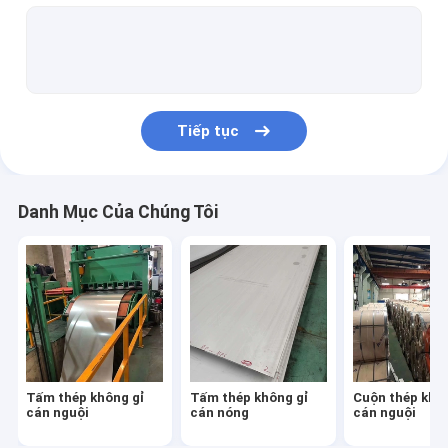
Cuộn dây thép không gỉ cán nóng
Ống vuông bằng thép không gỉ
Ống thép không gỉ hình chữ nhật
Tiếp tục
Thanh tròn SS
SS Vạch vuông
Danh Mục Của Chúng Tôi
Thanh phẳng SS
Dải thép không gỉ
Thanh góc thép không gỉ
Thanh kênh thép không gỉ
Tấm thép không gỉ
Tấm thép không gỉ
Cuộn thép khô
cán nguội
cán nóng
cán nguội