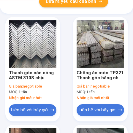
Đưa ra yêu cầu của bạn
Thanh góc cán nóng
Chống ăn mòn TP321
ASTM 310S chịu
Thanh góc bằng nhau
nhiệt độ cao được
được ủ nóng được
Giá bán:
negotiable
Giá bán:
negotiable
ngâm
cán nóng
MOQ:
1 tấn
MOQ:
1 tấn
Nhận giá mới nhất
Nhận giá mới nhất
Liên hệ với bây giờ
Liên hệ với bây giờ