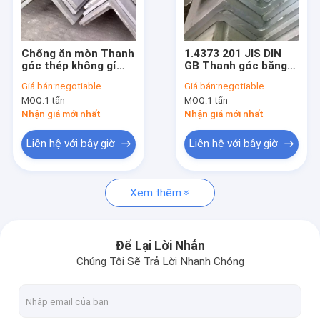
Về chúng tôi
Liên hệ chúng tôi
Chống ăn mòn Thanh
1.4373 201 JIS DIN
góc thép không gỉ
GB Thanh góc bằng
Aisi 304 TP304 JIS
thép không gỉ Không
Giá bán:
negotiable
Giá bán:
negotiable
GB
từ tính
MOQ:
1 tấn
MOQ:
1 tấn
Tấm thép không gỉ cán nguội
Nhận giá mới nhất
Nhận giá mới nhất
Tấm thép không gỉ cán nóng
Liên hệ với bây giờ
Liên hệ với bây giờ
Cuộn thép không gỉ cán nguội
Xem thêm
Ống thép không gỉ hàn
Tấm thép carbon
Để Lại Lời Nhắn
Chúng Tôi Sẽ Trả Lời Nhanh Chóng
Thép hợp kim niken
Ống thép không gỉ liền mạch