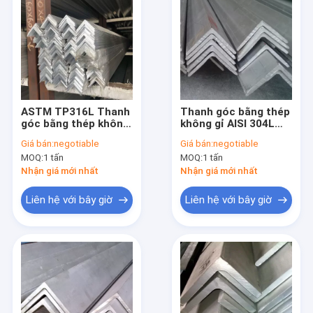
ASTM TP316L Thanh
Thanh góc bằng thép
góc bằng thép không
không gỉ AISI 304L
gỉ 1.4372 1.4373 Hình
dày 3-12mm có hình
Giá bán:
negotiable
Giá bán:
negotiable
dạng bằng
dạng bằng nhau dài
MOQ:
1 tấn
MOQ:
1 tấn
6m
Nhận giá mới nhất
Nhận giá mới nhất
Liên hệ với bây giờ
Liên hệ với bây giờ
Nhà
các sản phẩm
Video