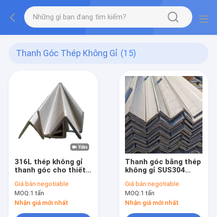
Thanh Góc Thép Không Gỉ
(15)
316L thép không gỉ
Thanh góc bằng thép
thanh góc cho thiết
không gỉ SUS304
bị nhuộm và phát
Thép không gỉ được
Giá bán:
negotiable
Giá bán:
negotiable
triển phim
cán nóng Góc SS
MOQ:
1 tấn
MOQ:
1 tấn
Nhận giá mới nhất
Nhận giá mới nhất