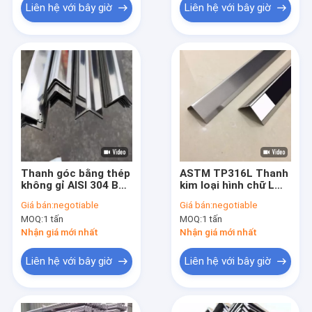
Liên hệ với bây giờ
Liên hệ với bây giờ
Thanh góc bằng thép
ASTM TP316L Thanh
không gỉ AISI 304 Bề
kim loại hình chữ L
mặt sáng TP304
bằng nhau Thép góc
Giá bán:
negotiable
Giá bán:
negotiable
Thanh góc SS
kéo nguội
MOQ:
1 tấn
MOQ:
1 tấn
Nhận giá mới nhất
Nhận giá mới nhất
Liên hệ với bây giờ
Liên hệ với bây giờ