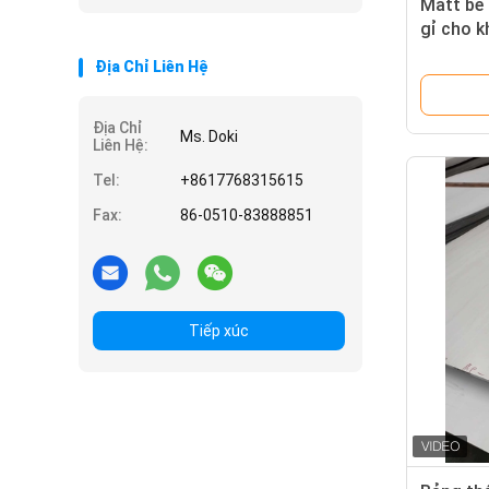
Matt bề
gỉ cho k
Địa Chỉ Liên Hệ
Địa Chỉ
Ms. Doki
Liên Hệ:
Tel:
+8617768315615
Fax:
86-0510-83888851
Tiếp xúc