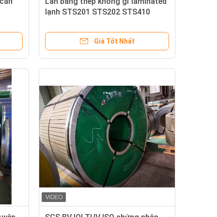
 cán
Lăn bằng thép không gỉ laminated
lạnh STS201 STS202 STS410
STS430
Giá Tốt Nhất