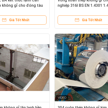
 BA kết thúc lạnh cán
Vòng xoắn thép không gỉ ch
p không gỉ cho đóng tàu
nghiệp 316l BS EN 1.4301 1.
công cụ phẫu thuật
1.4404 1200x1mm
Giá Tốt Nhất
Giá Tốt Nhất
p không gỉ lăn lạnh bền
304 cuộn thép không gỉ kim 