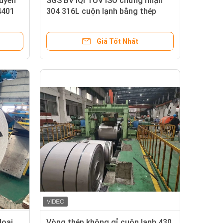
uyên
SGS BV IQI TUV ISO chứng nhận
4401
304 316L cuộn lạnh bằng thép
không gỉ với kết thúc 2B
Giá Tốt Nhất
loại
Vòng thép không gỉ cuộn lạnh 430