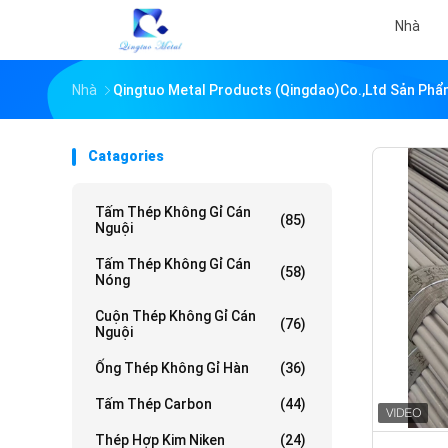
Nhà
Nhà
Qingtuo Metal Products (Qingdao)Co.,Ltd Sản Ph
Catagories
Tấm Thép Không Gỉ Cán
(85)
Nguội
Tấm Thép Không Gỉ Cán
(58)
Nóng
Cuộn Thép Không Gỉ Cán
(76)
Nguội
Ống Thép Không Gỉ Hàn
(36)
Tấm Thép Carbon
(44)
Thép Hợp Kim Niken
(24)