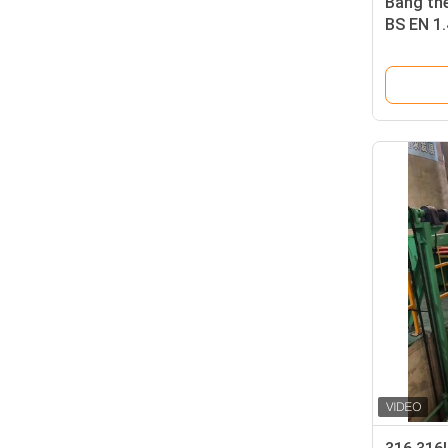
Bảng th
BS EN 1
ăn mòn