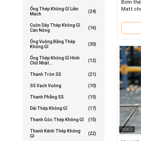
Bơm thép
Matt ch
Ống Thép Không Gỉ Liền
(24)
Mạch
Cuộn Dây Thép Không Gỉ
(16)
Cán Nóng
Ống Vuông Bằng Thép
(30)
Không Gỉ
Ống Thép Không Gỉ Hình
(12)
Chữ Nhật...
Thanh Tròn SS
(21)
SS Vạch Vuông
(10)
Thanh Phẳng SS
(15)
Dải Thép Không Gỉ
(17)
Thanh Góc Thép Không Gỉ
(15)
Thanh Kênh Thép Không
(22)
Gỉ