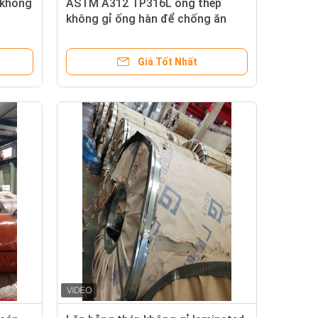
 không
ASTM A312 TP316L ống thép
không gỉ ống hàn để chống ăn
mòn cao
Giá Tốt Nhất