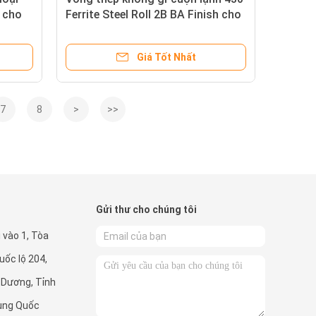
 cho
Ferrite Steel Roll 2B BA Finish cho
các cấu trúc chống axit
Giá Tốt Nhất
7
8
>
>>
Gửi thư cho chúng tôi
 vào 1, Tòa
uốc lộ 204,
Dương, Tỉnh
ung Quốc