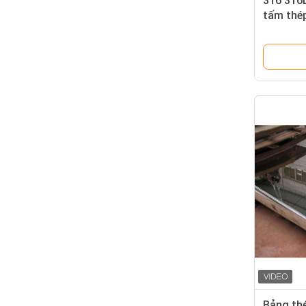
316 316L
tấm thé
và các 
Bảng thé