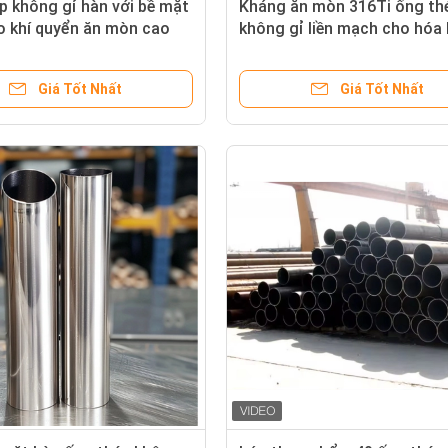
 không gỉ hàn với bề mặt
Kháng ăn mòn 316Ti ống th
o khí quyển ăn mòn cao
không gỉ liền mạch cho hóa
công nghiệp
Giá Tốt Nhất
Giá Tốt Nhất