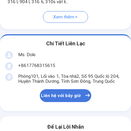
316 l, 904 l, 316 ti, 310s vật li...
Xem thêm
Chi Tiết Liên Lạc
Ms. Doki
+8617768315615
Phòng101, Lối vào 1, Tòa nhà2, Số 95 Quốc lộ 204,
Huyện Thành Dương, Tỉnh Sơn Đông, Trung Quốc
Liên hệ với bây giờ
Để Lại Lời Nhắn